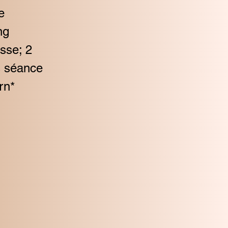
e
ng
sse; 2
s séance
rn*