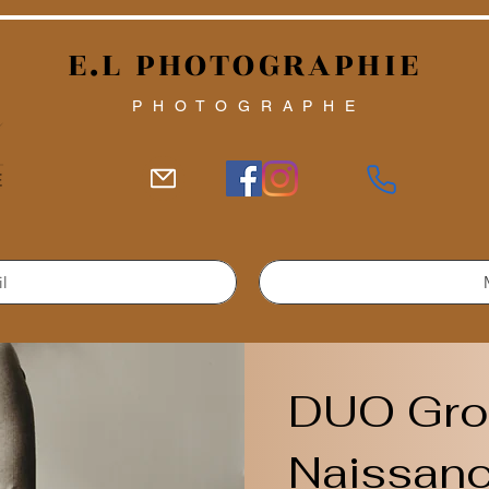
E.L PHOTOGRAPHIE
PHOTOGRAPHE
il
DUO Gro
Naissan