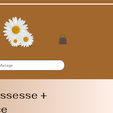
Mariage
ssesse +
ce