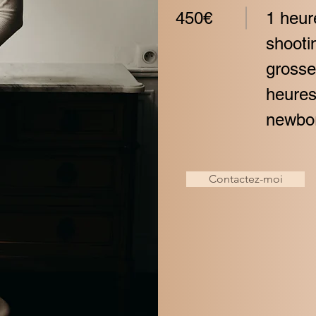
450€
1 heur
shooti
grosse
heure
newbo
Contactez-moi